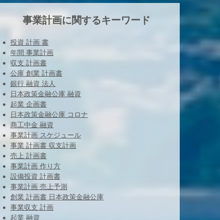
事業計画に関するキーワード
投資 計画 書
年間 事業計画
収支 計画書
公庫 創業 計画書
銀行 融資 法人
日本政策金融公庫 融資
起業 企画書
日本政策金融公庫 コロナ
商工中金 融資
事業計画 スケジュール
事業 計画書 収支計画
売上 計画書
事業計画 作り方
設備投資 計画書
事業計画 売上予測
創業 計画書 日本政策金融公庫
事業収支 計画
起業 融資