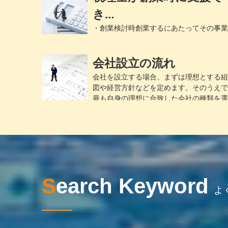
き...
・創業検討時創業するにあたってその事業
成功可能性がどの程度あるのかというのは
も重要な問題です。しかし、成功への思いだ...
会社設立の流れ
会社を設立する場合、まずは理想とする組
図や経営方針などを定めます。そのうえで
最も自身の理想に合致した会社の種類を選
択...
Search Keyword
よ