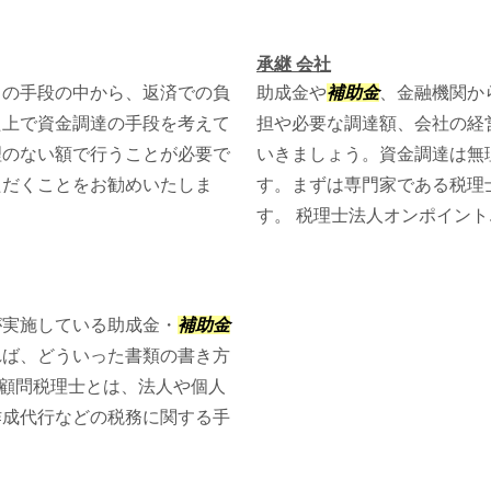
承継 会社
くの手段の中から、返済での負
助成金や
補助金
、金融機関か
た上で資金調達の手段を考えて
担や必要な調達額、会社の経
理のない額で行うことが必要で
いきましょう。資金調達は無
ただくことをお勧めいたしま
す。まずは専門家である税理
す。 税理士法人オンポイント..
が実施している助成金・
補助金
れば、どういった書類の書き方
ト顧問税理士とは、法人や個人
作成代行などの税務に関する手