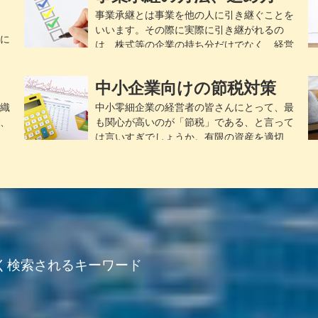
事業承継とは事業を他の人に引き継ぐことを
いいます。その際に実際に引き継がれるの
に
は、株式等の企業の持ち分だけでなく、経営
最
権...
ま
中小企業向けの節税対策
織
中小零細企業の経営者の皆さんにとって、最
、
も関心が高いのが「節税」である、と言って
は言いすぎでしょうか。有限の資産を適切
に...
際
く検索されるキーワード