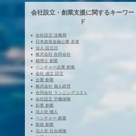
会社設立・創業支援に関するキーワー
ド
会社設立 法務局
日本政策金融公庫 若者
法人 設立日
株式会社 合同会社
税理士 創業
ベンチャー企業 創業
会社 成立 設立
企業 創業
株式会社 個人経営
合同会社 ランニングコスト
会社設立 労働保険
起業 創業
法人化 個人
ベンチャー 創業
新規 創業
法人化 社会保険