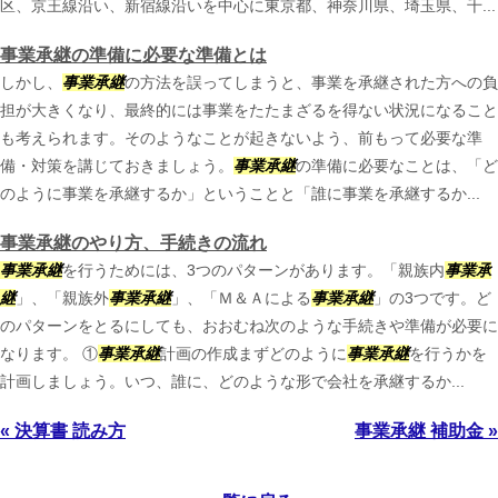
区、京王線沿い、新宿線沿いを中心に東京都、神奈川県、埼玉県、千...
事業承継の準備に必要な準備とは
しかし、
事業承継
の方法を誤ってしまうと、事業を承継された方への負
担が大きくなり、最終的には事業をたたまざるを得ない状況になること
も考えられます。そのようなことが起きないよう、前もって必要な準
備・対策を講じておきましょう。
事業承継
の準備に必要なことは、「ど
のように事業を承継するか」ということと「誰に事業を承継するか...
事業承継のやり方、手続きの流れ
事業承継
を行うためには、3つのパターンがあります。「親族内
事業承
継
」、「親族外
事業承継
」、「Ｍ＆Ａによる
事業承継
」の3つです。ど
のパターンをとるにしても、おおむね次のような手続きや準備が必要に
なります。 ①
事業承継
計画の作成まずどのように
事業承継
を行うかを
計画しましょう。いつ、誰に、どのような形で会社を承継するか...
« 決算書 読み方
事業承継 補助金 »