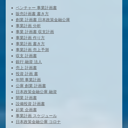
ベンチャー 事業計画書
販売計画書 書き方
創業 計画書 日本政策金融公庫
事業計画 分析
事業 計画書 収支計画
事業計画 作り方
事業計画 書き方
事業計画 売上予測
収支 計画書
銀行 融資 法人
売上 計画書
投資 計画 書
年間 事業計画
公庫 創業 計画書
日本政策金融公庫 融資
開業 計画書
設備投資 計画書
起業 企画書
事業計画 スケジュール
日本政策金融公庫 コロナ