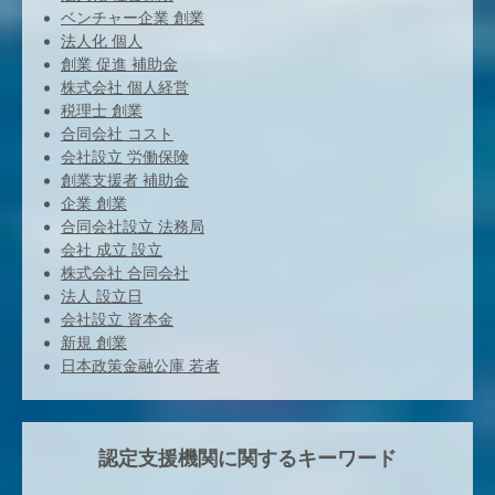
ベンチャー企業 創業
法人化 個人
創業 促進 補助金
株式会社 個人経営
税理士 創業
合同会社 コスト
会社設立 労働保険
創業支援者 補助金
企業 創業
合同会社設立 法務局
会社 成立 設立
株式会社 合同会社
法人 設立日
会社設立 資本金
新規 創業
日本政策金融公庫 若者
認定支援機関に関するキーワード