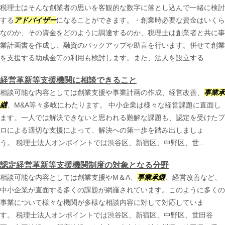
税理士はそんな創業者の思いを客観的な数字に落とし込んで一緒に検討
する
アドバイザー
になることができます。・創業時必要な資金はいくら
なのか、その資金をどのように調達するのか、税理士は創業者と共に事
業計画書を作成し、融資のバックアップや助言を行います。併せて創業
を支援する助成金等の利用も検討します。また、法人を設立する...
経営革新等支援機関に相談できること
相談可能な内容としては創業支援や事業計画の作成、経営改善、
事業承
継
、M&A等々多岐にわたります。 中小企業は様々な経営課題に直面し
ます。一人では解決できないと思われる難解な課題も、認定を受けたプ
ロによる適切な支援によって、解決への第一歩を踏み出しましょ
う。 税理士法人オンポイントでは渋谷区、新宿区、中野区、世...
認定経営革新等支援機関制度の対象となる分野
相談可能な内容としては創業支援やM＆A、
事業承継
、経営改善など、
中小企業が直面する多くの課題が網羅されています。このように多くの
事業について様々な機関が多様な相談内容に対して対応していま
す。 税理士法人オンポイントでは渋谷区、新宿区、中野区、世田谷