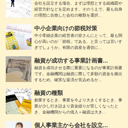
会社を設立する場合、まずは理想とする組織図や
経営方針などを定めます。そのうえで、最も自身
の理想に合致した会社の種類を選択...
中小企業向けの節税対策
中小零細企業の経営者の皆さんにとって、最も関
心が高いのが「節税」である、と言っては言いす
ぎでしょうか。有限の資産を適切に...
融資が成功する事業計画書...
融資を成功させる際に重要になるのが事業計画書
です。金融機関は融資に際して多額の資金を拠出
するため、確実な返済が見込めるか...
融資の種類
創業するとき、事業を今より大きくするとき、事
業が少し行き詰まり資金繰りが苦しくなったと
き、金融機関からの借入＝融資は大き...
個人事業主から会社を設立...