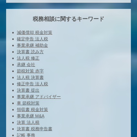
税務相談に関するキーワード
減価償却 税金対策
確定申告 法人税
事業承継 補助金
決算書 読み方
法人税 修正
承継 会社
節税対策 赤字
法人税 決算書
修正申告 法人税
決算書 提出
事業承継 アドバイザー
車 節税対策
領収書 税金対策
事業承継 M&A
決算 法人税
決算書 税務申告書
記帳 事務