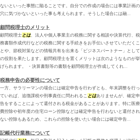
ないといった事態に陥ることです。自分での作成の場合には事業計画の
穴に気づかないといった事も考えられます。そうした場合には融...
顧問税理士のメリット
顧問税理士
とは
、法人や個人事業主の税務に関する相談や決算代行、税
務書類作成代行などの税務に関する手続きをお手伝いさせていただくこ
とや、節税対策などの情報共有を出来る「ビジネスパートナー」として
の役割を果たします。顧問税理士を置くメリットは次のようなものが挙
げられます。 ・決算書類等の書類を顧問税理士が作成してくれ...
税務申告の必要性について
一方、サラリーマンの場合には確定申告を行わずとも、年末調整を行っ
ていれば、追徴課税や刑事責任に問われるこ
とは
ありませんが、確定申
告をすることによって還付される税金があることがあります。特に医療
費控除や初年度の住宅ローン控除などは確定申告を行わないと還付され
ない控除もあるため、これらの控除を使いたい場合には確定申告...
記帳代行業務について