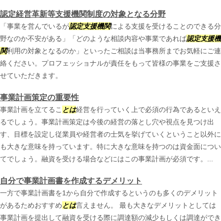
認定経営革新等支援機関制度の対象となる分野
「事業を営んでいるが
認定支援機関
による支援を受けることのできる分
野なのか不安がある」「どのような相談内容や事業であれば
認定支援機
関
利用の対象となるのか」といったご相談は当事務所までお気軽にご連
絡ください。プロフェッショナルが責任をもって皆様の事業をご支援さ
せていただきます。
事業計画策定の重要性
事業計画を立てるこ
とは
経営を行っていく上で必須の行為であるといえ
るでしょう。事業計画策定は今後の経営の落とし穴や視点を見つけ出
す、目標を設定し従業員や経営者の士気を挙げていくということ以外に
も大きな意味を持っています。特に大きな意味を持つのは資金面につい
てでしょう。融資を受ける場合などにはこの事業計画が必須です。...
自分で事業計画書を作成するデメリット
一方で事業計画書を1から自分で作成するというのも多くのデメリット
があるためおすすめ
とは
言えません。 最も大きなデメリットとしては
事業計画を提出して融資を受ける際に調達額の減少もしくは調達ができ