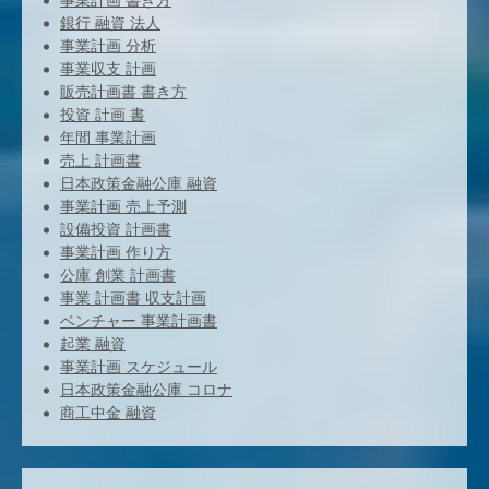
事業計画 書き方
銀行 融資 法人
事業計画 分析
事業収支 計画
販売計画書 書き方
投資 計画 書
年間 事業計画
売上 計画書
日本政策金融公庫 融資
事業計画 売上予測
設備投資 計画書
事業計画 作り方
公庫 創業 計画書
事業 計画書 収支計画
ベンチャー 事業計画書
起業 融資
事業計画 スケジュール
日本政策金融公庫 コロナ
商工中金 融資