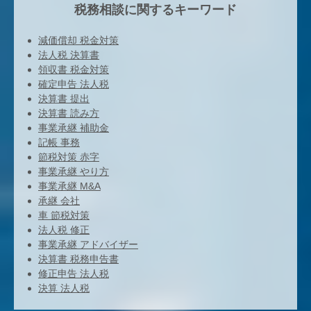
税務相談に関するキーワード
減価償却 税金対策
法人税 決算書
領収書 税金対策
確定申告 法人税
決算書 提出
決算書 読み方
事業承継 補助金
記帳 事務
節税対策 赤字
事業承継 やり方
事業承継 M&A
承継 会社
車 節税対策
法人税 修正
事業承継 アドバイザー
決算書 税務申告書
修正申告 法人税
決算 法人税