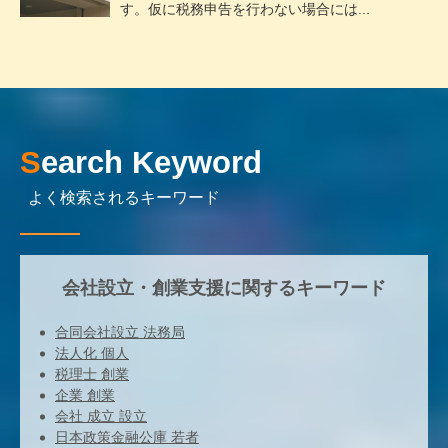
す。仮に税務申告を行わない場合には...
Search Keyword
よく検索されるキーワード
会社設立・創業支援に関するキーワード
合同会社設立 法務局
法人化 個人
税理士 創業
企業 創業
会社 成立 設立
日本政策金融公庫 若者