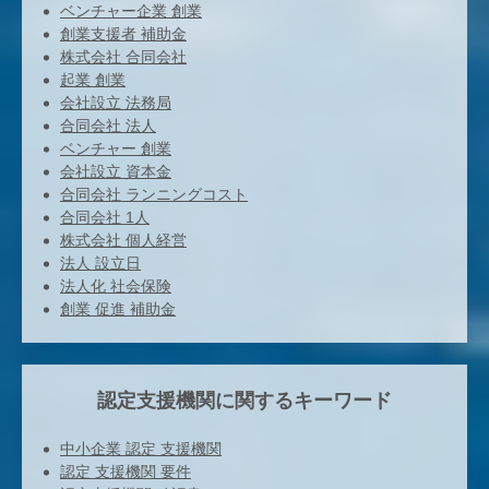
ベンチャー企業 創業
創業支援者 補助金
株式会社 合同会社
起業 創業
会社設立 法務局
合同会社 法人
ベンチャー 創業
会社設立 資本金
合同会社 ランニングコスト
合同会社 1人
株式会社 個人経営
法人 設立日
法人化 社会保険
創業 促進 補助金
認定支援機関に関するキーワード
中小企業 認定 支援機関
認定 支援機関 要件