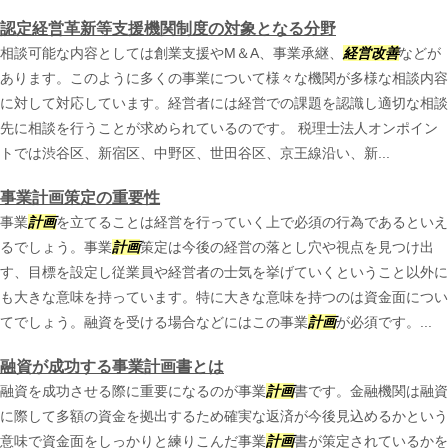
認定経営革新等支援機関制度の対象となる分野
相談可能な内容としては創業支援やM＆A、事業承継、
経営改善
などが
あります。このように多くの事業について様々な機関が多様な相談内容
に対して対応しています。経営者には経営での課題を認識し適切な相談
先に相談を行うことが求められているのです。 税理士法人オンポイン
トでは渋谷区、新宿区、中野区、世田谷区、京王線沿い、新...
事業計画策定の重要性
事業
計画
を立てることは経営を行っていく上で必須の行為であるといえ
るでしょう。事業
計画
策定は今後の経営の落とし穴や視点を見つけ出
す、目標を設定し従業員や経営者の士気を挙げていくということ以外に
も大きな意味を持っています。特に大きな意味を持つのは資金面につい
てでしょう。融資を受ける場合などにはこの事業
計画
が必須です。...
融資が成功する事業計画書とは
融資を成功させる際に重要になるのが事業
計画
書です。金融機関は融資
に際して多額の資金を拠出するため確実な返済が今後見込めるかという
意味で資金面をしっかりと練りこんだ事業
計画
書が策定されているかを