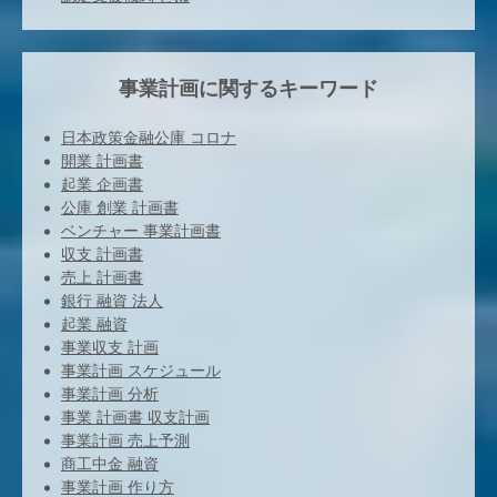
事業計画に関するキーワード
日本政策金融公庫 コロナ
開業 計画書
起業 企画書
公庫 創業 計画書
ベンチャー 事業計画書
収支 計画書
売上 計画書
銀行 融資 法人
起業 融資
事業収支 計画
事業計画 スケジュール
事業計画 分析
事業 計画書 収支計画
事業計画 売上予測
商工中金 融資
事業計画 作り方