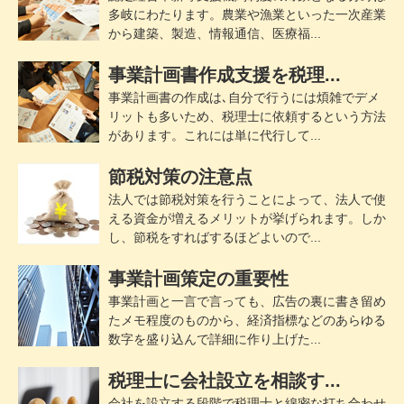
多岐にわたります。農業や漁業といった一次産業
から建築、製造、情報通信、医療福...
事業計画書作成支援を税理...
事業計画書の作成は､自分で行うには煩雑でデメ
リットも多いため、税理士に依頼するという方法
があります。これには単に代行して...
節税対策の注意点
法人では節税対策を行うことによって、法人で使
える資金が増えるメリットが挙げられます。しか
し、節税をすればするほどよいので...
事業計画策定の重要性
事業計画と一言で言っても、広告の裏に書き留め
たメモ程度のものから、経済指標などのあらゆる
数字を盛り込んで詳細に作り上げた...
税理士に会社設立を相談す...
会社を設立する段階で税理士と綿密な打ち合わせ