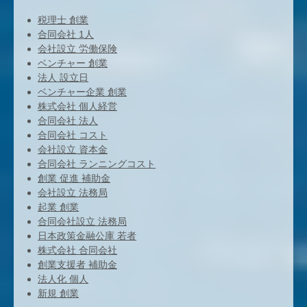
税理士 創業
合同会社 1人
会社設立 労働保険
ベンチャー 創業
法人 設立日
ベンチャー企業 創業
株式会社 個人経営
合同会社 法人
合同会社 コスト
会社設立 資本金
合同会社 ランニングコスト
創業 促進 補助金
会社設立 法務局
起業 創業
合同会社設立 法務局
日本政策金融公庫 若者
株式会社 合同会社
創業支援者 補助金
法人化 個人
新規 創業