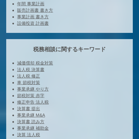
年間 事業計画
販売計画書 書き方
事業計画 書き方
設備投資 計画書
税務相談に関するキーワード
減価償却 税金対策
法人税 決算書
法人税 修正
車 節税対策
事業承継 やり方
節税対策 赤字
修正申告 法人税
決算書 提出
事業承継 M&A
決算書 読み方
事業承継 補助金
決算 法人税