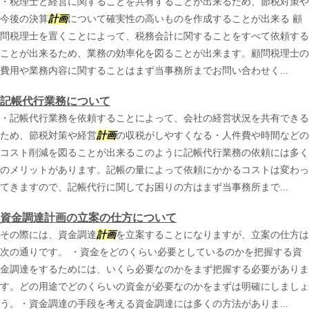
・税理士と経営に関することを共有することが出来るため、節税対策や
今後の決算
計画
について確実性の高いものを作成することが出来る 顧
問税理士を置くことによって、税務会計に関することをすべて依頼する
ことが出来るため、業務の効率化を図ることが出来ます。顧問税理士の
費用や業務内容に関することはまず当事務所までお問い合わせく...
記帳代行業務について
・記帳代行業務を依頼することによって、会社の経営状況を共有できる
ため、節税対策や経営
計画
の収税がしやすくなる・人件費や時間などの
コスト削減を図ることが出来るこのように記帳代行業務の依頼には多く
のメリットがあります。記帳の量によって依頼にかかるコストは変わっ
てきますので、記帳代行に関してお困りの方はまず当事務所まで...
資金調達計画の立案の仕方について
その際には、資金調達
計画
を立案することになりますが、立案の仕方は
次の通りです。 ・資金をどのくらい必要としているのかを把握する資
金調達をするためには、いくら必要なのかをまず把握する必要がありま
す。どの用途でどのくらいの資金が必要なのかをまずは明確にしましょ
う。・資金調達の手段を考える資金調達には多くの方法がありま...