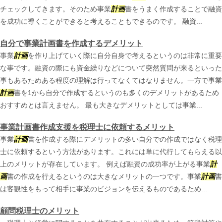
チェックしてきます。そのため事業
計画
書をうまく作成することで融資
を成功に導くことができると考えることもできるのです。 融資...
自分で事業計画書を作成するデメリット
事業
計画
を作り上げていく際に自分自身で考えるというのは非常に重要
な事です。融資の際にも資金繰りなどについて突然質問が来るといった
事もあるためある程度の理解は行ってなくてはなりません。一方で事業
計画
書を1から自分で作成するというのも多くのデメリットがあるため
おすすめとは言えません。 最も大きなデメリットとしては事業...
事業計画書作成支援を税理士に依頼するメリット
事業
計画
書を作成する際にデメリットの多い自分での作成ではなく税理
士に依頼するという方法があります。これには単に代行してもらえる以
上のメリットが存在しています。 例えば融資の成功率が上がる事業
計
画
書の作成を行えるというのは大きなメリットの一つです。事業
計画
書
は客観性をもって相手に事業のビジョンを伝えるものであるため...
顧問税理士のメリット