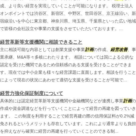
成、より良い経営を実現していくことが可能になります。 税理士法人
オンポイントでは渋谷区、新宿区、中野区、世田谷区、京王線沿い、新
宿線沿いを中心に東京都、神奈川県、埼玉県、千葉県といった広い地域
で皆様の会社設立や事業の支援をさせていただいております。...
経営革新等支援機関に相談できること
主に相談可能な内容としては創業支援や事業
計画
の作成、
経営改善
、事
業承継、M&A等々多岐にわたります。 相談については国による公的な
認定を受けた機関であるため信頼感のある支援を受けることができま
す。現在では中小企業も様々な経営課題に直面します。相談を行うこと
によって現在の状況にあわせて適切な支援を受けることが可能で...
経営力強化保証制度について
具体的には認定経営革新等支援機関や金融機関などが連携し事業
計画
の
作成や資金調達などを行っていくことによって経営の再建を図っていき
ます。 この制度を利用することで経営再建の際の信用保証料が0.2%減
免されるというメリットも存在しています。これにより通常よりも負担
を抑えながら確実に経営の再建を行っていくことのできる制...