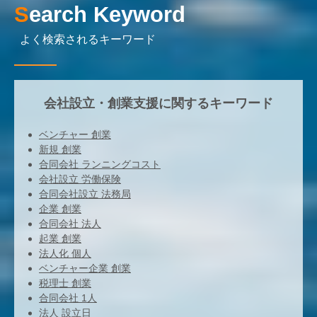
Search Keyword
よく検索されるキーワード
会社設立・創業支援に関するキーワード
ベンチャー 創業
新規 創業
合同会社 ランニングコスト
会社設立 労働保険
合同会社設立 法務局
企業 創業
合同会社 法人
起業 創業
法人化 個人
ベンチャー企業 創業
税理士 創業
合同会社 1人
法人 設立日