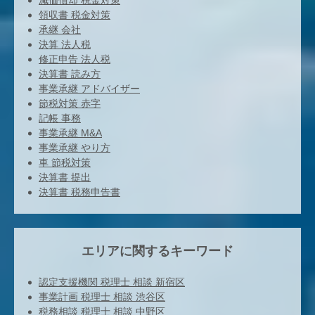
減価償却 税金対策
領収書 税金対策
承継 会社
決算 法人税
修正申告 法人税
決算書 読み方
事業承継 アドバイザー
節税対策 赤字
記帳 事務
事業承継 M&A
事業承継 やり方
車 節税対策
決算書 提出
決算書 税務申告書
エリアに関するキーワード
認定支援機関 税理士 相談 新宿区
事業計画 税理士 相談 渋谷区
税務相談 税理士 相談 中野区