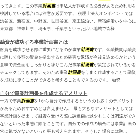
ってきます。この事業
計画書
は申込人が作成する必要があるため利用を
検討している場合には注意が必要です。 税理士法人オンポイントでは
渋谷区、新宿区、中野区、世田谷区、京王線沿い、新宿線沿いを中心に
東京都、神奈川県、埼玉県、千葉県といった広い地域で皆様...
融資が成功する事業計画書とは
融資を成功させる際に重要になるのが事業
計画書
です。金融機関は融資
に際して多額の資金を拠出するため確実な返済が今後見込めるかという
意味で資金面をしっかりと練りこんだ事業
計画書
が策定されているかを
チェックしてきます。そのため事業
計画書
をうまく作成することで融資
を成功に導くことができると考えることもできるのです。 融資...
自分で事業計画書を作成するデメリット
一方で事業
計画書
を1から自分で作成するというのも多くのデメリット
があるためおすすめとは言えません。 最も大きなデメリットとしては
事業計画を提出して融資を受ける際に調達額の減少もしくは調達ができ
ないといった事態に陥ることです。自分での作成の場合には事業計画の
穴に気づかないといった事も考えられます。そうした場合には融...