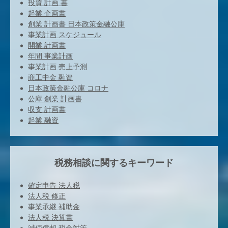
投資 計画 書
起業 企画書
創業 計画書 日本政策金融公庫
事業計画 スケジュール
開業 計画書
年間 事業計画
事業計画 売上予測
商工中金 融資
日本政策金融公庫 コロナ
公庫 創業 計画書
収支 計画書
起業 融資
税務相談に関するキーワード
確定申告 法人税
法人税 修正
事業承継 補助金
法人税 決算書