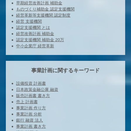
早期経営改善計画 補助金
ものづくり補助金 認定支援機関
経営革新等支援機関 認定制度
経営 支援機関
認定支援機関 とは
経営改善計画 補助金
認定支援機関 補助金 20万
中小企業庁 経営革新
事業計画に関するキーワード
設備投資 計画書
日本政策金融公庫 融資
販売計画書 書き方
売上 計画書
事業計画 作り方
事業計画 分析
銀行 融資 法人
事業計画 書き方