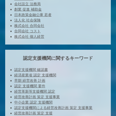
会社設立 法務局
創業 促進 補助金
日本政策金融公庫 若者
法人化 社会保険
株式会社 合同会社
合同会社 コスト
株式会社 個人経営
認定支援機関に関するキーワード
認定支援機関 確認書
経済産業省 認定 支援機関
早期 経営改善 計画
認定 支援機関 要件
経営革新等支援機関 認定
経営改善計画 策定 支援事業
中小企業 認定 支援機関
認定支援機関による経営改善計画 策定 支援事業
経営改善計画 策定 支援