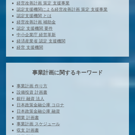
経営改善計画 策定 支援事業
認定支援機関による経営改善計画 策定 支援事業
認定支援機関 とは
経営改善計画 補助金
認定 支援機関 要件
中小企業庁 経営革新
経済産業省 認定 支援機関
経営 支援機関
事業計画に関するキーワード
事業計画 作り方
設備投資 計画書
銀行 融資 法人
日本政策金融公庫 コロナ
日本政策金融公庫 融資
開業 計画書
事業計画 スケジュール
収支 計画書