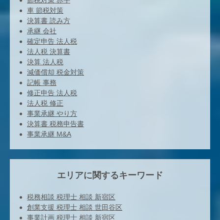
節税対策 赤字
車 節税対策
決算書 読み方
承継 会社
確定申告 法人税
法人税 決算書
決算 法人税
減価償却 税金対策
記帳 事務
修正申告 法人税
法人税 修正
事業承継 やり方
決算書 税務申告書
事業承継 M&A
エリアに関するキーワード
税務相談 税理士 相談 新宿区
創業支援 税理士 相談 世田谷区
事業計画 税理士 相談 新宿区