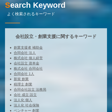
Search Keyword
よく検索されるキーワード
会社設立・創業支援に関するキーワード
創業支援者 補助金
合同会社 法人
株式会社 個人経営
会社設立 資本金
株式会社 合同会社
合同会社 1人
新規 創業
税理士 創業
合同会社設立 法務局
会社 成立 設立
法人化 個人
法人化 社会保険
ベンチャー 創業