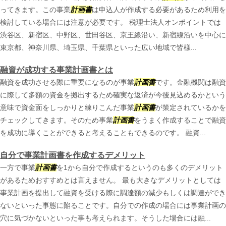
ってきます。この事業
計画書
は申込人が作成する必要があるため利用を
検討している場合には注意が必要です。 税理士法人オンポイントでは
渋谷区、新宿区、中野区、世田谷区、京王線沿い、新宿線沿いを中心に
東京都、神奈川県、埼玉県、千葉県といった広い地域で皆様...
融資が成功する事業計画書とは
融資を成功させる際に重要になるのが事業
計画書
です。金融機関は融資
に際して多額の資金を拠出するため確実な返済が今後見込めるかという
意味で資金面をしっかりと練りこんだ事業
計画書
が策定されているかを
チェックしてきます。そのため事業
計画書
をうまく作成することで融資
を成功に導くことができると考えることもできるのです。 融資...
自分で事業計画書を作成するデメリット
一方で事業
計画書
を1から自分で作成するというのも多くのデメリット
があるためおすすめとは言えません。 最も大きなデメリットとしては
事業計画を提出して融資を受ける際に調達額の減少もしくは調達ができ
ないといった事態に陥ることです。自分での作成の場合には事業計画の
穴に気づかないといった事も考えられます。そうした場合には融...