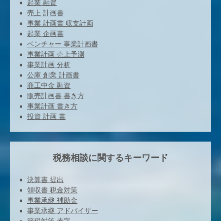
起業 融資
売上 計画書
事業 計画書 収支計画
起業 企画書
ベンチャー 事業計画書
事業計画 売上予測
事業計画 分析
公庫 創業 計画書
商工中金 融資
販売計画書 書き方
事業計画 書き方
投資 計画 書
税務相談に関するキーワード
決算書 提出
領収書 税金対策
事業承継 補助金
事業承継 アドバイザー