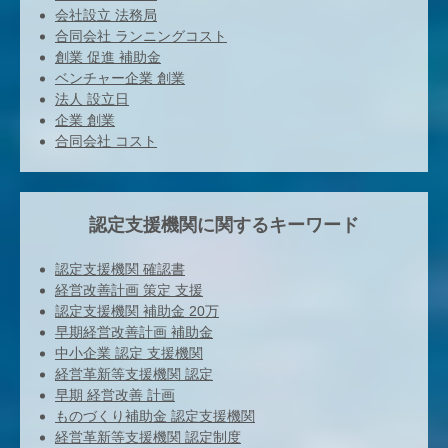
会社設立 法務局
合同会社 ランニングコスト
創業 促進 補助金
ベンチャー企業 創業
法人 設立日
企業 創業
合同会社 コスト
認定支援機関に関するキーワード
認定支援機関 確認書
経営改善計画 策定 支援
認定支援機関 補助金 20万
早期経営改善計画 補助金
中小企業 認定 支援機関
経営革新等支援機関 認定
早期 経営改善 計画
ものづくり補助金 認定支援機関
経営革新等支援機関 認定制度