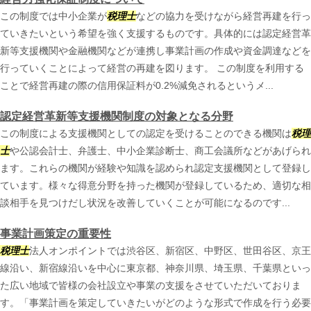
この制度では中小企業が
税理士
などの協力を受けながら経営再建を行っ
ていきたいという希望を強く支援するものです。具体的には認定経営革
新等支援機関や金融機関などが連携し事業計画の作成や資金調達などを
行っていくことによって経営の再建を図ります。 この制度を利用する
ことで経営再建の際の信用保証料が0.2%減免されるというメ...
認定経営革新等支援機関制度の対象となる分野
この制度による支援機関としての認定を受けることのできる機関は
税理
士
や公認会計士、弁護士、中小企業診断士、商工会議所などがあげられ
ます。これらの機関が経験や知識を認められ認定支援機関として登録し
ています。様々な得意分野を持った機関が登録しているため、適切な相
談相手を見つけだし状況を改善していくことが可能になるのです...
事業計画策定の重要性
税理士
法人オンポイントでは渋谷区、新宿区、中野区、世田谷区、京王
線沿い、新宿線沿いを中心に東京都、神奈川県、埼玉県、千葉県といっ
た広い地域で皆様の会社設立や事業の支援をさせていただいておりま
す。「事業計画を策定していきたいがどのような形式で作成を行う必要