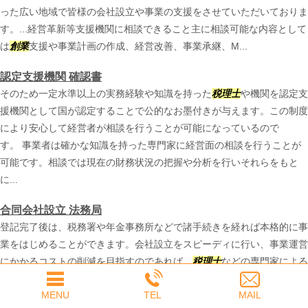
った広い地域で皆様の会社設立や事業の支援をさせていただいておりま
す。...経営革新等支援機関に相談できること主に相談可能な内容として
は
創業
支援や事業計画の作成、経営改善、事業承継、M...
認定支援機関 確認書
そのため一定水準以上の実務経験や知識を持った
税理士
や機関を認定支
援機関として国が認定することで公的なお墨付きが与えます。この制度
により安心して経営者が相談を行うことが可能になっているので
す。 事業者は確かな知識を持った専門家に経営面の相談を行うことが
可能です。相談では現在の財務状況の把握や分析を行いそれらをもと
に...
合同会社設立 法務局
登記完了後は、税務署や年金事務所などで諸手続きを経れば本格的に事
業をはじめることができます。会社設立をスピーディに行い、事業運営
にかかるコストの削減を目指すのであれば、
税理士
などの専門家による
創業
支援サービスを活用すると良いでしょう...
MENU
TEL
MAIL