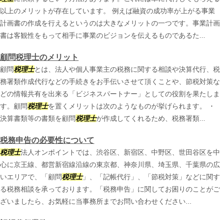
以上のメリットが存在しています。 例えば融資の成功率が上がる事業
計画書の作成を行えるというのは大きなメリットの一つです。事業計画
書は客観性をもって相手に事業のビジョンを伝えるものであるた...
顧問税理士のメリット
顧問
税理士
とは、法人や個人事業主の税務に関する相談や決算代行、税
務署類作成代行などの手続きをお手伝いさせて頂くことや、節税対策な
どの情報共有を出来る「ビジネスパートナー」としての役割を果たしま
す。顧問
税理士
を置くメリットは次のようなものが挙げられます。 ・
決算書類等の書類を顧問
税理士
が作成してくれるため、税務署類...
税務申告の必要性について
税理士
法人オンポイントでは、渋谷区、新宿区、中野区、世田谷区を中
心に京王線、都営新宿線沿線の東京都、神奈川県、埼玉県、千葉県の広
いエリアで、「顧問
税理士
」、「記帳代行」、「節税対策」などに関す
る税務相談を承っております。「税務申告」に関してお困りのことがご
ざいましたら、お気軽に当事務所までお問い合わせください...