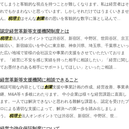
てしまうと客観的な視点を持つことが難しくなります。私は経営者はそ
れでもかまわないと思っています。しかしそれだけではうまくいきませ
ん。
税理士
はそんな
創業
者の思いを客観的な数字に落とし込んで...
認定経営革新等支援機関制度とは
税理士
法人オンポイントでは渋谷区、新宿区、中野区、世田谷区、京王
線沿い、新宿線沿いを中心に東京都、神奈川県、埼玉県、千葉県といっ
た広い地域で皆様の会社設立や事業の支援をさせていただいておりま
す。「経営に不安を感じ実績を持った相手に相談したい」「経営に関し
てお墨付きのある相手にサポートしてほしい」といったご相談...
経営革新等支援機関に相談できること
相談可能な内容としては
創業
支援や事業計画の作成、経営改善、事業承
継、M&A等々多岐にわたります。 中小企業は様々な経営課題に直面し
ます。一人では解決できないと思われる難解な課題も、認定を受けたプ
ロによる適切な支援によって、解決への第一歩を踏み出しましょ
う。
税理士
法人オンポイントでは渋谷区、新宿区、中野区、世...
経営力強化保証制度について