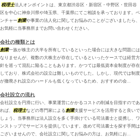
税理士
法人オンポイントは、東京都渋谷区・新宿区・中野区・世田谷
区を中心に神奈川県や埼玉県、千葉県にてご相談を承っております。ベ
ンチャー
創業
や事業の法人化に関してお悩みのことがございましたら、
お気軽に当事務所までお問い合わせください。
会社の種類とは
創業
一族が株主の大半を所有しているといった場合には大きな問題には
なりませんが、複数の大株主が存在しているといったケースでは経営方
針を巡って混乱に陥ることもあります。かつては最低資本金制度が存在
しており、株式会社の設立は難しいものでした。しかし、現代では制度
が撤廃され設立のハードルも低くなっているため、おすすめの会...
会社設立の流れ
会社設立を円滑に行い、事業運営にかかるコストの削減を目指すのであ
れば、
税理士
などの専門家による
創業
支援サービスを活用すると良いで
しょう。当事務所は法人設立を多く手掛けている司法書士と提携し、ワ
ンストップでサービスを提供しています。改めて司法書士を探す手間は
ございませんので、会社設立に関してお悩みの方は、お気軽にお...