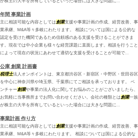
が株主の大半を所有しているといった場合には大きな問題に...
年間 事業計画
主に相談可能な内容としては
創業
支援や事業計画の作成、経営改善、事
業承継、M&A等々多岐にわたります。 相談については国による公的な
認定を受けた機関であるため信頼感のある支援を受けることができま
す。現在では中小企業も様々な経営課題に直面します。相談を行うこと
によって現在の状況にあわせて適切な支援を受けることが可能で...
公庫 創業 計画書
税理士
法人オンポイントは、東京都渋谷区・新宿区・中野区・世田谷区
を中心に神奈川県や埼玉県、千葉県にてご相談を承っております。 ベ
ンチャー
創業
や事業の法人化に関してお悩みのことがございましたら、
お気軽に当事務所までお問い合わせください。会社の種類とは
創業
一族
が株主の大半を所有しているといった場合には大きな問題に...
事業計画 作り方
主に相談可能な内容としては
創業
支援や事業計画の作成、経営改善、事
業承継、M&A等々多岐にわたります。 相談については国による公的な