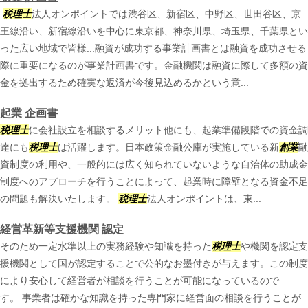
税理士
法人オンポイントでは渋谷区、新宿区、中野区、世田谷区、京
王線沿い、新宿線沿いを中心に東京都、神奈川県、埼玉県、千葉県とい
った広い地域で皆様...融資が成功する事業計画書とは融資を成功させる
際に重要になるのが事業計画書です。金融機関は融資に際して多額の資
金を拠出するため確実な返済が今後見込めるかという意...
起業 企画書
税理士
に会社設立を相談するメリット他にも、起業準備段階での資金調
達にも
税理士
は活躍します。日本政策金融公庫が実施している新
創業
融
資制度の利用や、一般的には広く知られていないような自治体の助成金
制度へのアプローチを行うことによって、起業時に障壁となる資金不足
の問題も解決いたします。
税理士
法人オンポイントは、東...
経営革新等支援機関 認定
そのため一定水準以上の実務経験や知識を持った
税理士
や機関を認定支
援機関として国が認定することで公的なお墨付きが与えます。この制度
により安心して経営者が相談を行うことが可能になっているので
す。 事業者は確かな知識を持った専門家に経営面の相談を行うことが