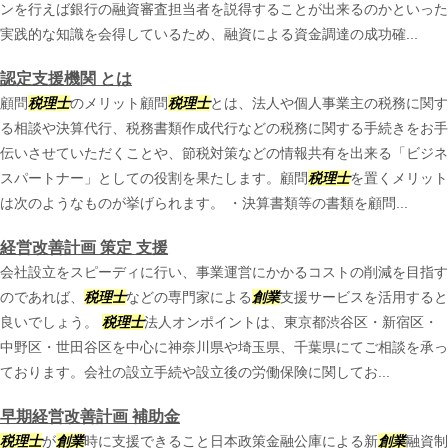
ンを行えば銀行の融資審査担当者を説得することが出来るのかといった
実践的な知識を会得しているため、融資による資金調達の成功確...
認定支援機関 とは
顧問
税理士
のメリット顧問
税理士
とは、法人や個人事業主の税務に関す
る相談や決算代行、税務書類作成代行などの税務に関する手続きをお手
伝いさせていただくことや、節税対策などの情報共有を出来る「ビジネ
スパートナー」としての役割を果たします。顧問
税理士
を置くメリット
は次のようなものが挙げられます。 ・決算書類等の書類を顧問...
経営改善計画 策定 支援
会社設立をスピーディに行い、事業運営にかかるコストの削減を目指す
のであれば、
税理士
などの専門家による
創業
支援サービスを活用すると
良いでしょう。
税理士
法人オンポイントは、東京都渋谷区・新宿区・
中野区・世田谷区を中心に神奈川県や埼玉県、千葉県にてご相談を承っ
ております。会社の設立手続や設立後の労働保険に関してお...
早期経営改善計画 補助金
税理士
が
創業
時に支援できること日本政策金融公庫による新
創業
融資制