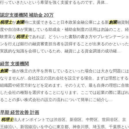
行っていきたいという希望を強く支援するものです。具体...
認定支援機関 補助金 20万
税理士
が
創業
時に支援できること日本政策金融公庫による新
創業
融資制
度や自治体が実施している助成金・補助金制度の活用は勿論のこと、経
験豊富な
税理士
であれば、どういった書類の書き方やプレゼンテーショ
ンを行えば銀行の融資審査担当者を説得することが出来るのかといった
実践的な知識を会得しているため、融資による資金調達の成功確...
経営 支援機関
創業
一族が株主の大半を所有しているといった場合には大きな問題には
なりませんが...会社設立の流れ会社を設立する場合、まずは理想とする
組織図や経営方針などを定めます。そのうえで、最も自身の理想に合致
した会社の種類を選択することになります。ここでは起業の際に選ばれ
ることの多い株式会社の設立の流れについて簡単にご紹介し...
早期 経営改善 計画
税理士
法人オンポイントでは渋谷区、新宿区、中野区、世田谷区、京
王線沿い、新宿線沿いを中心に東京都、神奈川県、埼玉県、千葉県とい