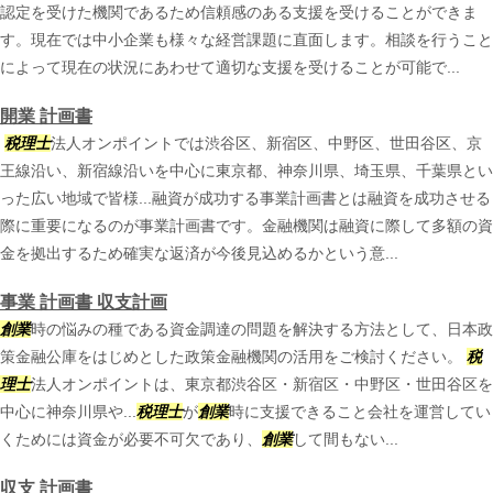
認定を受けた機関であるため信頼感のある支援を受けることができま
す。現在では中小企業も様々な経営課題に直面します。相談を行うこと
によって現在の状況にあわせて適切な支援を受けることが可能で...
開業 計画書
税理士
法人オンポイントでは渋谷区、新宿区、中野区、世田谷区、京
王線沿い、新宿線沿いを中心に東京都、神奈川県、埼玉県、千葉県とい
った広い地域で皆様...融資が成功する事業計画書とは融資を成功させる
際に重要になるのが事業計画書です。金融機関は融資に際して多額の資
金を拠出するため確実な返済が今後見込めるかという意...
事業 計画書 収支計画
創業
時の悩みの種である資金調達の問題を解決する方法として、日本政
策金融公庫をはじめとした政策金融機関の活用をご検討ください。
税
理士
法人オンポイントは、東京都渋谷区・新宿区・中野区・世田谷区を
中心に神奈川県や...
税理士
が
創業
時に支援できること会社を運営してい
くためには資金が必要不可欠であり、
創業
して間もない...
収支 計画書