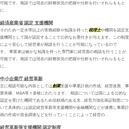
可能です。相談では現在の財務状況の把握や分析を行いそれらをもと
に...
経済産業省 認定 支援機関
そのため一定水準以上の実務経験や知識を持った
税理士
や機関を認定支
援機関として国が認定することで公的なお墨付きが与えます。この制度
により安心して経営者が相談を行うことが可能になっているので
す。 事業者は確かな知識を持った専門家に経営面の相談を行うことが
可能です。相談では現在の財務状況の把握や分析を行いそれらをもと
に...
中小企業庁 経営革新
主に相談可能な内容としては
創業
支援や事業計画の作成、経営改善、事
業承継、M&A等々多岐にわたります。 相談については国による公的な
認定を受けた機関であるため信頼感のある支...経営力強化保証制度につ
いて具体的には認定経営革新等支援機関や金融機関などが連携し事業計
画の作成や資金調達などを行っていくことによって経営の...
経営革新等支援機関 認定制度