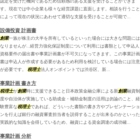
認定を受けた機関であるため信頼感のある支援を受けることができま
す。現在では中小企業も様々な経営課題に直面します。相談を行うこと
によって現在の状況にあわせて適切な支援を受けることが可能で...
設備投資 計画書
創業
一族が株主の大半を所有しているといった場合には大きな問題には
なりませんが...経営力強化保証制度について利用には書類として申込人
資格要件の届出書や事業計画書が不可欠になってきます。この事業計画
書は申込人が作成する必要があるため利用を検討している場合には注意
が必要です。
税理士
法人オンポイントでは渋谷区、新...
事業計画 書き方
税理士
が
創業
時に支援できること日本政策金融公庫による新
創業
融資制
度や自治体が実施している助成金・補助金制度の活用は勿論のこと、経
験豊富な
税理士
であれば、どういった書類の書き方やプレゼンテーショ
ンを行えば銀行の融資審査担当者を説得することが出来るのかといった
実践的な知識を会得しているため、融資による資金調達の成功確...
事業計画 分析