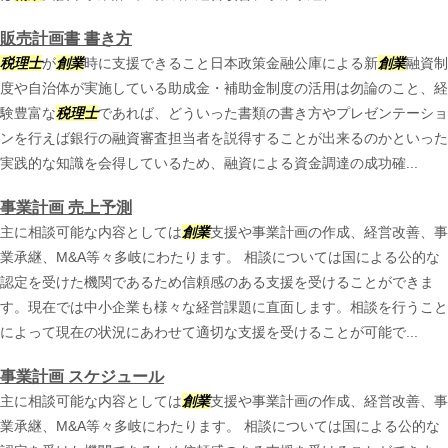
販売計画書 書き方
税理士
が
創業
時に支援できること日本政策金融公庫による新
創業
融資制
度や自治体が実施している助成金・補助金制度の活用は勿論のこと、経
験豊富な
税理士
であれば、どういった書類の書き方やプレゼンテーショ
ンを行えば銀行の融資審査担当者を説得することが出来るのかといった
実践的な知識を会得しているため、融資による資金調達の成功確...
事業計画 売上予測
主に相談可能な内容としては
創業
支援や事業計画の作成、経営改善、事
業承継、M&A等々多岐にわたります。 相談については国による公的な
認定を受けた機関であるため信頼感のある支援を受けることができま
す。現在では中小企業も様々な経営課題に直面します。相談を行うこと
によって現在の状況にあわせて適切な支援を受けることが可能で...
事業計画 スケジュール
主に相談可能な内容としては
創業
支援や事業計画の作成、経営改善、事
業承継、M&A等々多岐にわたります。 相談については国による公的な