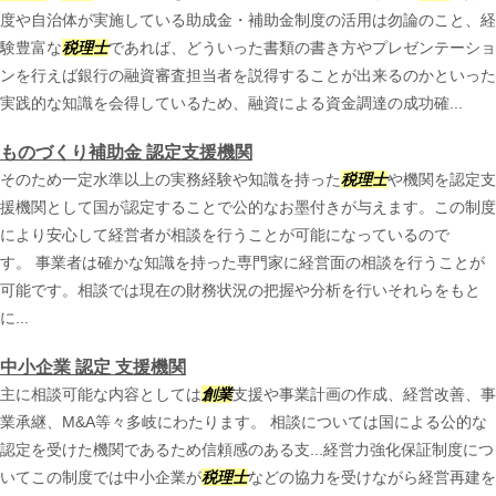
度や自治体が実施している助成金・補助金制度の活用は勿論のこと、経
験豊富な
税理士
であれば、どういった書類の書き方やプレゼンテーショ
ンを行えば銀行の融資審査担当者を説得することが出来るのかといった
実践的な知識を会得しているため、融資による資金調達の成功確...
ものづくり補助金 認定支援機関
そのため一定水準以上の実務経験や知識を持った
税理士
や機関を認定支
援機関として国が認定することで公的なお墨付きが与えます。この制度
により安心して経営者が相談を行うことが可能になっているので
す。 事業者は確かな知識を持った専門家に経営面の相談を行うことが
可能です。相談では現在の財務状況の把握や分析を行いそれらをもと
に...
中小企業 認定 支援機関
主に相談可能な内容としては
創業
支援や事業計画の作成、経営改善、事
業承継、M&A等々多岐にわたります。 相談については国による公的な
認定を受けた機関であるため信頼感のある支...経営力強化保証制度につ
いてこの制度では中小企業が
税理士
などの協力を受けながら経営再建を