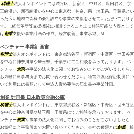
税理士
法人オンポイントでは渋谷区、新宿区、中野区、世田谷区、京
王線沿い、新宿線沿いを中心に東京都、神奈川県、埼玉県、千葉県とい
った広い地域で皆様の会社設立や事業の支援をさせていただいておりま
す。...経営革新等支援機関に相談できること主に相談可能な内容として
は
創業
支援や事業計画の作成、経営改善、事業承継、M...
ベンチャー 事業計画書
税理士
法人オンポイントは、東京都渋谷区・新宿区・中野区・世田谷区
を中心に神奈川県や埼玉県、千葉県にてご相談を承っております。 ベ
ンチャー
創業
や事業の法人化に関してお悩みのことがございましたら、
お気軽に当事務所までお問い合わせください。経営力強化保証制度につ
いて利用には書類として申込人資格要件の届出書や事業計画...
創業 計画書 日本政策金融公庫
税理士
法人オンポイントは、東京都渋谷区・新宿区・中野区・世田谷区
を中心に神奈川県や埼玉県、千葉県にてご相談を承っております。 ベ
ンチャー
創業
や事業の法人化に関してお悩みのことがございましたら、
お気軽に当事務所までお問い合わせください。会社の種類とは
創業
一族