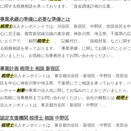
に関する税務相談を承っております。「資金調達計画の立案...
事業承継の準備に必要な準備とは
税理士
法人オンポイントでは、渋谷区、新宿区、中野区、世田谷区を中
心に京王線、都営新宿線沿線の東京都、神奈川県、埼玉県、千葉県の広
いエリアで、「顧問
税理士
」、「記帳代行」、「節税対策」などに関す
る税務相談を承っております。「事業承継」に関してお困りのことがご
ざいましたら、お気軽に当事務所までお問い合わせください...
事業計画 税理士 相談 新宿区
税理士
法人オンポイントは、東京都渋谷区・新宿区・中野区・世田谷
区を中心に神奈川県や埼玉県、千葉県にてご相談を承っております。ベ
ンチャー
創業
や事業の法人化に関してお悩みのことがございましたら、
お気軽に当事務所までお問い合わせください。会社の種類とは
税理士
法人オンポイントは、東京都渋谷区・新宿区・中野区・...
認定支援機関 税理士 相談 中野区
税理士
法人オンポイントは、東京都渋谷区・新宿区・中野区・世田谷