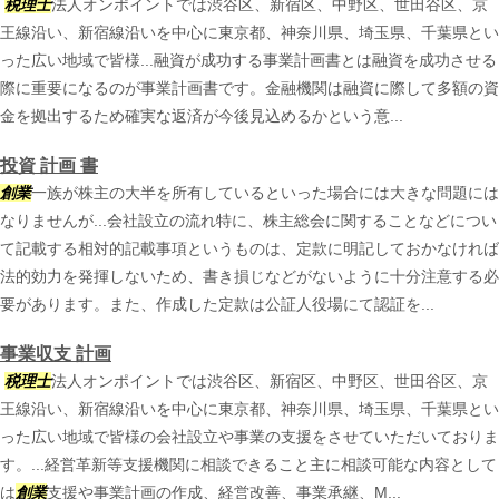
税理士
法人オンポイントでは渋谷区、新宿区、中野区、世田谷区、京
王線沿い、新宿線沿いを中心に東京都、神奈川県、埼玉県、千葉県とい
った広い地域で皆様...融資が成功する事業計画書とは融資を成功させる
際に重要になるのが事業計画書です。金融機関は融資に際して多額の資
金を拠出するため確実な返済が今後見込めるかという意...
投資 計画 書
創業
一族が株主の大半を所有しているといった場合には大きな問題には
なりませんが...会社設立の流れ特に、株主総会に関することなどについ
て記載する相対的記載事項というものは、定款に明記しておかなければ
法的効力を発揮しないため、書き損じなどがないように十分注意する必
要があります。また、作成した定款は公証人役場にて認証を...
事業収支 計画
税理士
法人オンポイントでは渋谷区、新宿区、中野区、世田谷区、京
王線沿い、新宿線沿いを中心に東京都、神奈川県、埼玉県、千葉県とい
った広い地域で皆様の会社設立や事業の支援をさせていただいておりま
す。...経営革新等支援機関に相談できること主に相談可能な内容として
は
創業
支援や事業計画の作成、経営改善、事業承継、M...