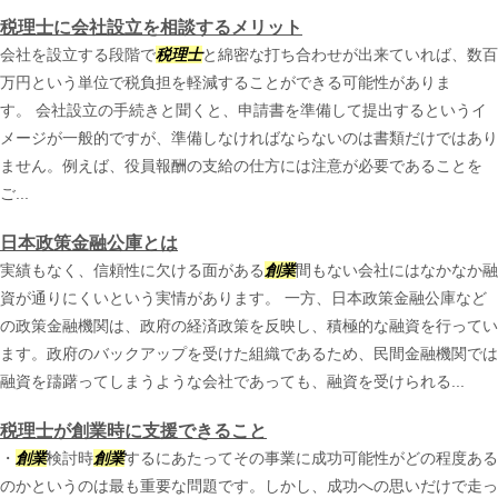
税理士に会社設立を相談するメリット
会社を設立する段階で
税理士
と綿密な打ち合わせが出来ていれば、数百
万円という単位で税負担を軽減することができる可能性がありま
す。 会社設立の手続きと聞くと、申請書を準備して提出するというイ
メージが一般的ですが、準備しなければならないのは書類だけではあり
ません。例えば、役員報酬の支給の仕方には注意が必要であることを
ご...
日本政策金融公庫とは
実績もなく、信頼性に欠ける面がある
創業
間もない会社にはなかなか融
資が通りにくいという実情があります。 一方、日本政策金融公庫など
の政策金融機関は、政府の経済政策を反映し、積極的な融資を行ってい
ます。政府のバックアップを受けた組織であるため、民間金融機関では
融資を躊躇ってしまうような会社であっても、融資を受けられる...
税理士が創業時に支援できること
・
創業
検討時
創業
するにあたってその事業に成功可能性がどの程度ある
のかというのは最も重要な問題です。しかし、成功への思いだけで走っ