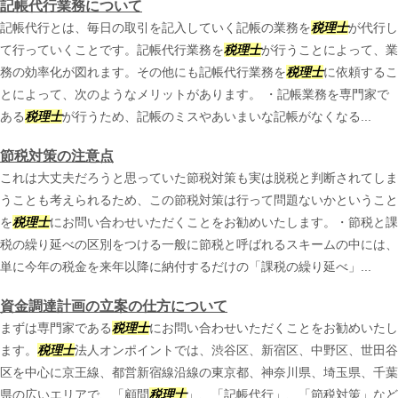
記帳代行業務について
記帳代行とは、毎日の取引を記入していく記帳の業務を
税理士
が代行し
て行っていくことです。記帳代行業務を
税理士
が行うことによって、業
務の効率化が図れます。その他にも記帳代行業務を
税理士
に依頼するこ
とによって、次のようなメリットがあります。 ・記帳業務を専門家で
ある
税理士
が行うため、記帳のミスやあいまいな記帳がなくなる...
節税対策の注意点
これは大丈夫だろうと思っていた節税対策も実は脱税と判断されてしま
うことも考えられるため、この節税対策は行って問題ないかということ
を
税理士
にお問い合わせいただくことをお勧めいたします。・節税と課
税の繰り延べの区別をつける一般に節税と呼ばれるスキームの中には、
単に今年の税金を来年以降に納付するだけの「課税の繰り延べ」...
資金調達計画の立案の仕方について
まずは専門家である
税理士
にお問い合わせいただくことをお勧めいたし
ます。
税理士
法人オンポイントでは、渋谷区、新宿区、中野区、世田谷
区を中心に京王線、都営新宿線沿線の東京都、神奈川県、埼玉県、千葉
県の広いエリアで、「顧問
税理士
」、「記帳代行」、「節税対策」など