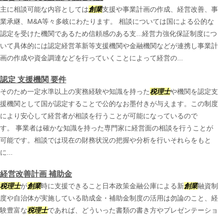
主に相談可能な内容としては
創業
支援や事業計画の作成、経営改善、事
業承継、M&A等々多岐にわたります。 相談については国による公的な
認定を受けた機関であるため信頼感のある支...経営力強化保証制度につ
いて具体的には認定経営革新等支援機関や金融機関などが連携し事業計
画の作成や資金調達などを行っていくことによって経営の...
認定 支援機関 要件
そのため一定水準以上の実務経験や知識を持った
税理士
や機関を認定支
援機関として国が認定することで公的なお墨付きが与えます。この制度
により安心して経営者が相談を行うことが可能になっているので
す。 事業者は確かな知識を持った専門家に経営面の相談を行うことが
可能です。相談では現在の財務状況の把握や分析を行いそれらをもと
に...
経営改善計画 補助金
税理士
が
創業
時に支援できること日本政策金融公庫による新
創業
融資制
度や自治体が実施している助成金・補助金制度の活用は勿論のこと、経
験豊富な
税理士
であれば、どういった書類の書き方やプレゼンテーショ