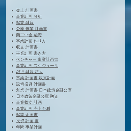
売上 計画書
事業計画 分析
起業 融資
公庫 創業 計画書
商工中金 融資
事業計画 作り方
収支 計画書
事業計画 書き方
ベンチャー 事業計画書
事業計画 スケジュール
銀行 融資 法人
事業 計画書 収支計画
設備投資 計画書
創業 計画書 日本政策金融公庫
日本政策金融公庫 融資
事業収支 計画
事業計画 売上予測
起業 企画書
投資 計画 書
年間 事業計画