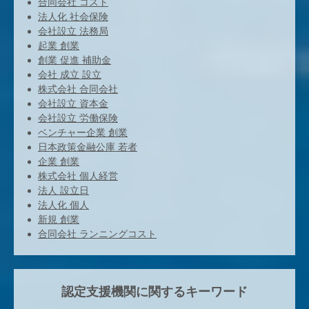
合同会社 コスト
法人化 社会保険
会社設立 法務局
起業 創業
創業 促進 補助金
会社 成立 設立
株式会社 合同会社
会社設立 資本金
会社設立 労働保険
ベンチャー企業 創業
日本政策金融公庫 若者
企業 創業
株式会社 個人経営
法人 設立日
法人化 個人
新規 創業
合同会社 ランニングコスト
認定支援機関に関するキーワード