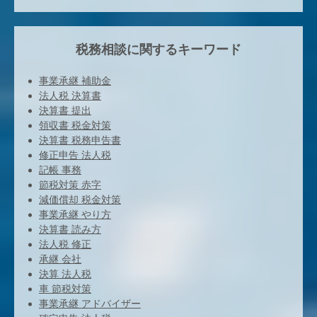
税務相談に関するキーワード
事業承継 補助金
法人税 決算書
決算書 提出
領収書 税金対策
決算書 税務申告書
修正申告 法人税
記帳 事務
節税対策 赤字
減価償却 税金対策
事業承継 やり方
決算書 読み方
法人税 修正
承継 会社
決算 法人税
車 節税対策
事業承継 アドバイザー