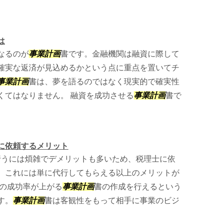
は
なるのが
事業計画
書です。金融機関は融資に際して
確実な返済が見込めるかという点に重点を置いてチ
事業計画
書は、夢を語るのではなく現実的で確実性
くてはなりません。 融資を成功させる
事業計画
書で
に依頼するメリット
行うには煩雑でデメリットも多いため、税理士に依
。これには単に代行してもらえる以上のメリットが
資の成功率が上がる
事業計画
書の作成を行えるという
す。
事業計画
書は客観性をもって相手に事業のビジ