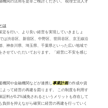
融機関の活用を是非ご検討ください。 税理士法人オ
とは
策定を行い、より良い経営を実現していきましょ
トでは渋谷区、新宿区、中野区、世田谷区、京王線沿
都、神奈川県、埼玉県、千葉県といった広い地域で
をさせていただいております。「経営に不安を感じ
援機関や金融機関などが連携し
事業計画
の作成や資
によって経営の再建を図ります。 この制度を利用す
証料が0.2%減免されるというメリットも存在して
も負担を抑えながら確実に経営の再建を行っていく