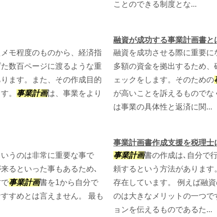
ことのできる制度とな...
融資が成功する事業計画書と
たメモ程度のものから、経済指
融資を成功させる際に重要に
げた数百ページに渡るような重
多額の資金を拠出するため、
あります。また、その作成目的
ェックをします。そのための
ます。
事業計画
は、事業をより
が高いことを訴えるものでな
は事業の具体性と返済に関...
事業計画書作成支援を税理士
というのは非常に重要な事で
事業計画
書の作成は､自分で
来るといった事もあるため､
頼するという方法があります
方で
事業計画
書を1から自分で
存在しています。 例えば融
すすめとは言えません。 最も
のは大きなメリットの一つで
ョンを伝えるものであるた...