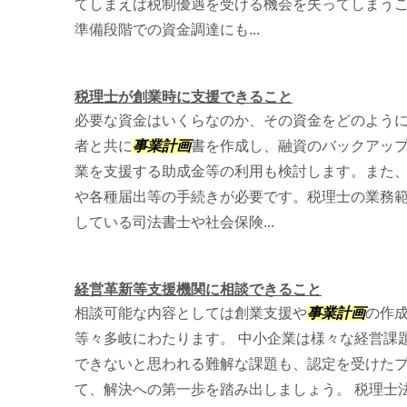
てしまえば税制優遇を受ける機会を失ってしまうこ
準備段階での資金調達にも...
税理士が創業時に支援できること
必要な資金はいくらなのか、その資金をどのよう
者と共に
事業計画
書を作成し、融資のバックアッ
業を支援する助成金等の利用も検討します。また
や各種届出等の手続きが必要です。税理士の業務
している司法書士や社会保険...
経営革新等支援機関に相談できること
相談可能な内容としては創業支援や
事業計画
の作成
等々多岐にわたります。 中小企業は様々な経営課
できないと思われる難解な課題も、認定を受けた
て、解決への第一歩を踏み出しましょう。 税理士