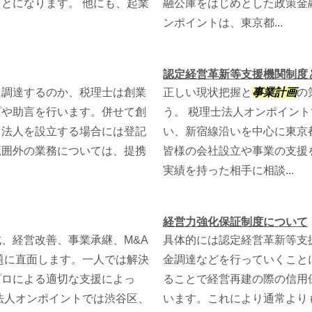
とになります。 他にも、起業
融公庫をはじめとした政策金
ンポイントは、東京都...
認定経営革新等支援機関制度
に調達するのか、税理士は創業
正しい現状把握と
事業計画
の
プや助言を行います。併せて創
う。 税理士法人オンポイン
、法人を設立する場合には登記
い、新宿線沿いを中心に東京
範囲外の業務については、提携
皆様の会社設立や事業の支援
実績を持った相手に相談...
経営力強化保証制度について
、経営改善、事業承継、M&A
具体的には認定経営革新等支
題に直面します。一人では解決
金調達などを行っていくこと
プロによる適切な支援によっ
ることで経営再建の際の信用保
法人オンポイントでは渋谷区、
います。これにより通常より